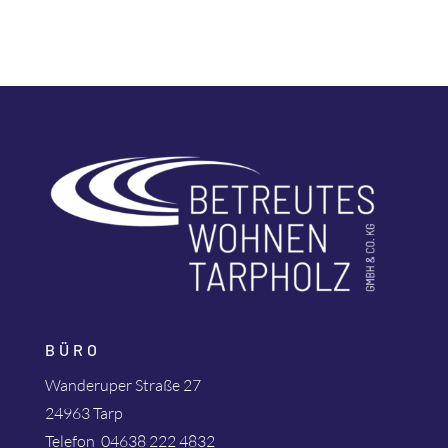
BÜRO
Wanderuper Straße 27
24963 Tarp
Telefon
04638 222 4832